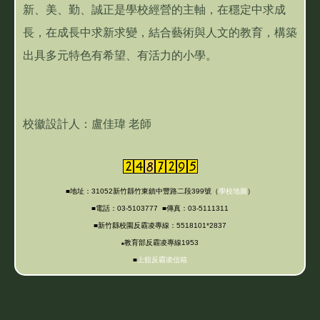
新、美、勤、誠正是學校經營的主軸，在穩定中求成
長，在成長中求新求變，結合藝術與人文的教育，構築
出具多元特色有希望、有活力的小學。
校徽設計人：盧佳瑋 老師
■地址：31052新竹縣竹東鎮中豐路二段399號（
學校地圖
）
■電話：03-5103777 ■傳真：03-5111311
■新竹縣校園反霸凌專線：5518101*2837
教育部反霸凌專線1953
■
■
上舘反霸凌信箱