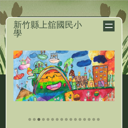
跳
到
主
新竹縣上舘國民小
要
學
內
容
區