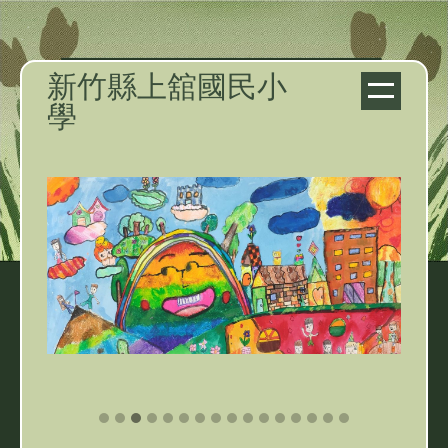
跳
到
主
新竹縣上舘國民小
要
學
內
容
區