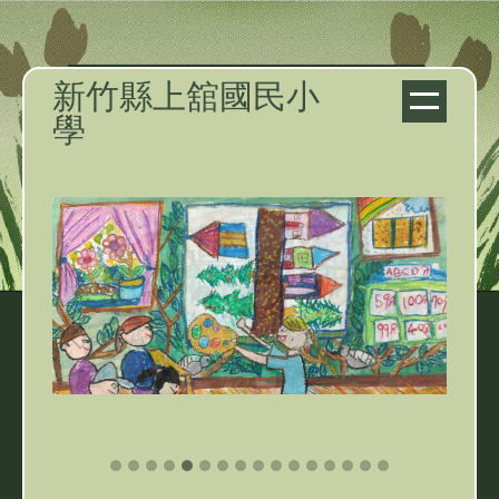
跳
到
主
新竹縣上舘國民小
要
學
內
容
區